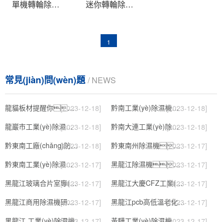
單機轉輪除濕機
迷你轉輪除濕機
1
常見(jiàn)問(wèn)題
/ NEWS
龍貓板材提醒你，雨季裝修應特別注意防潮
黔南工業(yè)除濕機公司
[2023-12-18]
[2023-12-18]
龍巖市工業(yè)除濕機價(jià)格
黔南大連工業(yè)除濕機
[2023-12-18]
[2023-12-18]
黔東南工廠(chǎng)防潮除濕機，工業(yè)除濕機
黔東南州除濕機，濕菱工業(yè)地下室抽濕機 庫房配電房除濕器
[2023-12-18]
[2023-12-17]
黔東南工業(yè)除濕機公司
黑龍江除濕機，工業(yè)除濕機
[2023-12-17]
[2023-12-17]
黑龍江玻璃合片室專(zhuān)用組合型轉輪除濕機
黑龍江大慶CFZ工業(yè)除濕機濕菱除濕機品牌
[2023-12-17]
[2023-12-17]
黑龍江商用除濕機研發(fā)(回饋老顧客,2022已更新)
黑龍江pcb高低溫老化試驗箱
[2023-12-17]
[2023-12-17]
黑龍江 工業(yè)除濕機
黃驊工業(yè)除濕機】倉庫抽濕機】車(chē)間除濕器】
[2023-12-17]
[2023-12-17]