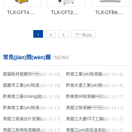
TLX-CFT4.0D手推式除濕機
TLX-CFT2.0D手推式除濕機
TLX-CFB8.8S壁掛式除濕機
1
2
3
下一頁(yè)
常見(jiàn)問(wèn)題
/ NEWS
龍貓板材提醒你，雨季裝修應特別注意防潮
黔南工業(yè)除濕機公司
[2023-12-18]
[2023-12-18]
龍巖市工業(yè)除濕機價(jià)格
黔南大連工業(yè)除濕機
[2023-12-18]
[2023-12-18]
黔東南工廠(chǎng)防潮除濕機，工業(yè)除濕機
黔東南州除濕機，濕菱工業(yè)地下室抽濕機 庫房配電房除濕器
[2023-12-18]
[2023-12-17]
黔東南工業(yè)除濕機公司
黑龍江除濕機，工業(yè)除濕機
[2023-12-17]
[2023-12-17]
黑龍江玻璃合片室專(zhuān)用組合型轉輪除濕機
黑龍江大慶CFZ工業(yè)除濕機濕菱除濕機品牌
[2023-12-17]
[2023-12-17]
黑龍江商用除濕機研發(fā)(回饋老顧客,2022已更新)
黑龍江pcb高低溫老化試驗箱
[2023-12-17]
[2023-12-17]