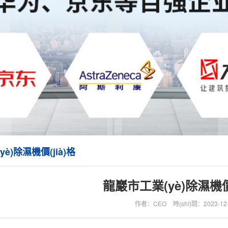
è)除濕機價(jià)格
龍巖市工業(yè)除濕機價(
作者：CEO
時(shí)間：2023-12