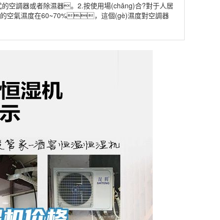
空調器或者除濕器。2.按使用場(chǎng)合?對于人居
的空氣濕度在60~70%，這個(gè)濕度對空調器