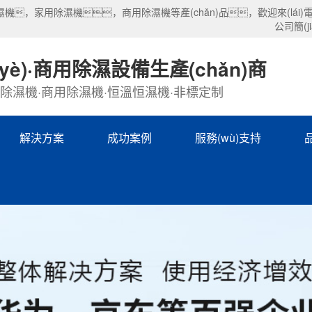
(yè)除濕機，家用除濕機，商用除濕機等產(chǎn)品，歡迎來(lái)
公司簡(ji
yè)·商用除濕設備生產(chǎn)商
è)除濕機·商用除濕機·恒溫恒濕機·非標定制
解決方案
成功案例
服務(wù)支持