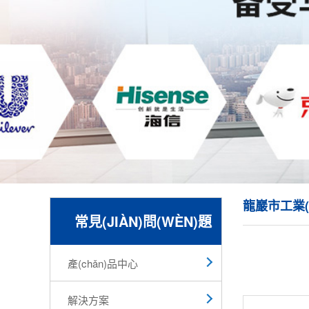
龍巖市工業(y
常見(JIÀN)問(WÈN)題
產(chǎn)品中心
解決方案