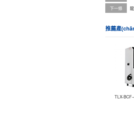
下一條
龍
推薦產(chǎ
TLX-BC