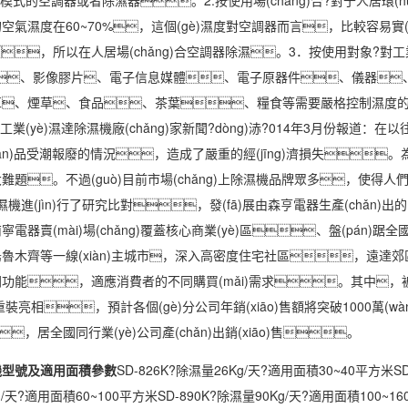
模式的
空調
器或者
除濕器
。2.按使用場(chǎng)合?對于人居環(
的
空氣濕度
在60~70%，這個(gè)
濕度
對空調器而言，比較容易實(
，所以在人居場(chǎng)合空調器除濕。3．按使用對象?對工業(y
、影像膠片、電子信息媒體、電子原器件、儀器
革、煙草、食品、
茶葉
、糧食等需要嚴格控制濕度的
工業(yè)濕達
除濕機
廠(chǎng)家新聞?dòng)浾?014年3月份報道：在以
hǎn)品受潮報廢的情況，造成了嚴重的經(jīng)濟損失
題。不過(guò)目前市場(chǎng)上
除濕機品牌
眾多，使得人們在
的除濕機進(jìn)行了研究比對，發(fā)展由森亨
電器
生產(chǎn)出
電器賣(mài)場(chǎng)覆蓋核心商業(yè)區、盤(pá
魯木齊等一線(xiàn)主城市，深入高密度住宅社區，遠達郊
功能，適應消費者的不同購買(mǎi)需求。其中，被譽(
重裝亮相，預計各個(gè)分公司年銷(xiāo)售額將突破1000萬(wà
，居全國同行業(yè)公司產(chǎn)出銷(xiāo)售。
機型號及適用面積參數
SD-826K?除濕量26Kg/天?適用面積30~40平方米S
/天?適用面積60~100平方米SD-890K?除濕量90Kg/天?適用面積100~16