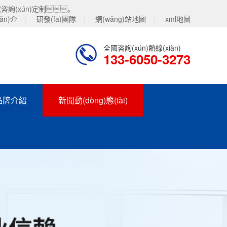
電咨詢(xún)定制。
ǎn)介
|
研發(fā)團隊
|
網(wǎng)站地圖
|
xml地圖
全國咨詢(xún)熱線(xiàn)
133-6050-3273
品牌介紹
新聞動(dòng)態(tài)