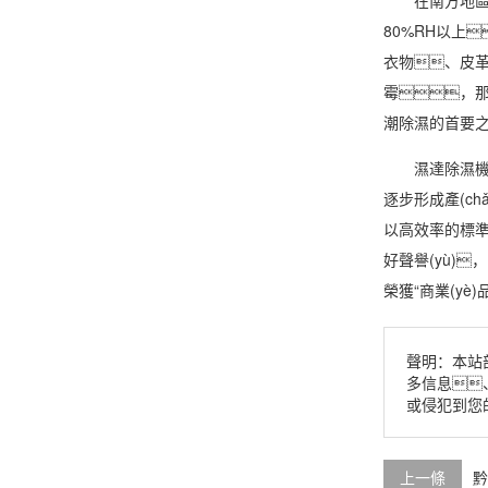
在南方地區
80%RH以上
衣物、皮革
霉，
潮
除濕的首要
濕達除濕機秉承“誠
逐步形成產(ch
以高效率的標準管
好聲譽(yù)
榮獲“商業(yè
聲明：本站部
多信息、
或侵犯到您的
上一條
黔