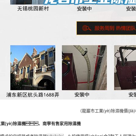
（龍巖市工業(yè)除濕機價(jià
業(yè)除濕機、南寧有售家用除濕機