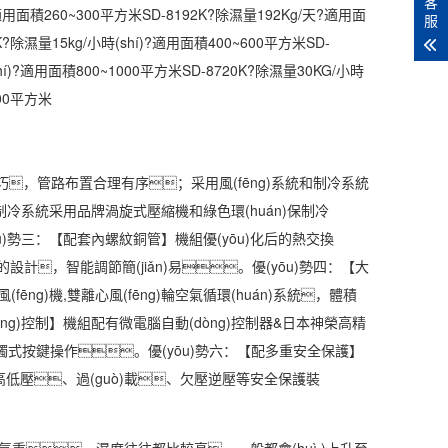
客
?適用面積260~300平方米SD-8192K?除濕量192Kg/天?適用面
服
K?除濕量15kg/小時(shí)?適用面積400~600平方米SD-
shí)?適用面積800~1000平方米SD-8720K?除濕量30KG/小時
400平方米
巧，管路布置合理有序；采用風(fēng)系統和制冷系統
冷系統采用品牌渦旋式壓縮機和綠色環(huán)保制冷
ōu)勢三：【配套內螺紋銅管】機組優(yōu)化后的熱交換
，智能調節簡(jiǎn)易。優(yōu)勢四：【大
風(fēng)機,雙離心風(fēng)輪空氣循環(huán)系統，體積
g)控制】機組配有微電腦自動(dòng)控制器&日本神榮高精
輕觸式按鍵操作。優(yōu)勢六：【配多重安全保護】
置高低壓、過(guò)載、欠壓逆壓等安全保護裝