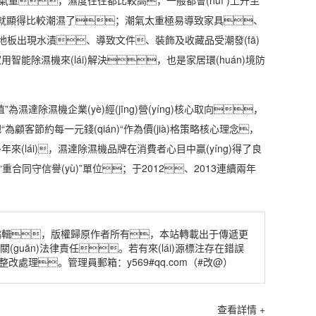
氣重
，濕度往往都比較高，一般都會(huì )上升至
，就顯得比較潮濕了；潮氣太重極易導致家具、
地板出現水漬、導致文件、裝飾及收藏品受潮發(fā)
家用
智能除濕機
來(lái)解決，也是家居環(huán)境
防
為濕達除濕機企業(yè)經(jīng)營(yíng)核心取向，
“為顧客節約每一元錢(qián)“作為價(jià)格策略核心理念，
年來(lái)，濕達除濕機品牌在消費者心目中贏(yíng)得了良
為“重合同守信譽(yù)”單位；于2012、2013連續兩年
本站整理和編輯，版權歸原作者所有，本站轉載出于傳遞更
guān)法律責任。若有來(lái)源標注存在錯誤
改處理。管理員郵箱：y569#qq.com（#改@）
查看詳情 +