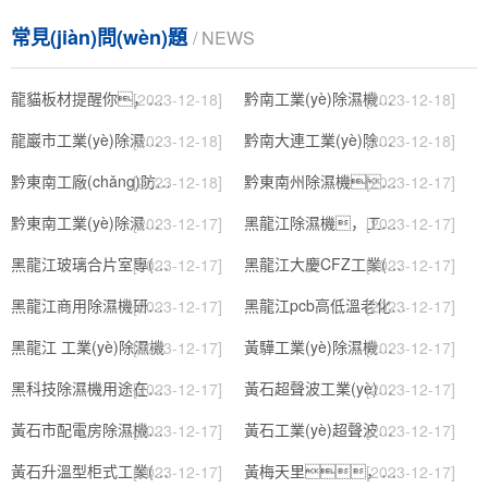
常見(jiàn)問(wèn)題
/ NEWS
龍貓板材提醒你，雨季裝修應特別注意防潮
黔南工業(yè)除濕機公司
[2023-12-18]
[2023-12-18]
龍巖市工業(yè)除濕機價(jià)格
黔南大連工業(yè)除濕機
[2023-12-18]
[2023-12-18]
黔東南工廠(chǎng)防潮除濕機，工業(yè)除濕機
黔東南州除濕機，濕菱工業(yè)地下室抽濕機 庫房配電房除濕器
[2023-12-18]
[2023-12-17]
黔東南工業(yè)除濕機公司
黑龍江除濕機，工業(yè)除濕機
[2023-12-17]
[2023-12-17]
黑龍江玻璃合片室專(zhuān)用組合型轉輪除濕機
黑龍江大慶CFZ工業(yè)除濕機濕菱除濕機品牌
[2023-12-17]
[2023-12-17]
黑龍江商用除濕機研發(fā)(回饋老顧客,2022已更新)
黑龍江pcb高低溫老化試驗箱
[2023-12-17]
[2023-12-17]
黑龍江 工業(yè)除濕機
黃驊工業(yè)除濕機】倉庫抽濕機】車(chē)間除濕器】
[2023-12-17]
[2023-12-17]
黑科技除濕機用途在哪里，如何選購到合適的工業(yè)除濕機
黃石超聲波工業(yè)加濕機，SL系列除濕機
[2023-12-17]
[2023-12-17]
黃石市配電房除濕機，工業(yè)抽濕機 恒溫恒濕非標機器
黃石工業(yè)超聲波加濕器，除濕機品牌
[2023-12-17]
[2023-12-17]
黃石升溫型柜式工業(yè)除濕機
黃梅天里，這些除濕防潮妙招學(xué)起來(lái)
[2023-12-17]
[2023-12-17]