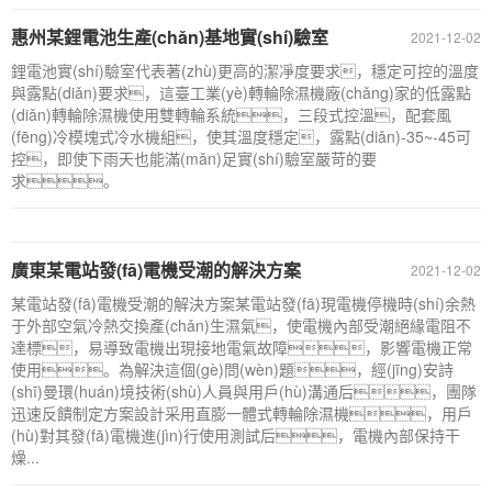
惠州某鋰電池生產(chǎn)基地實(shí)驗室
2021-12-02
鋰電池實(shí)驗室代表著(zhù)更高的潔凈度要求，穩定可控的溫度
與露點(diǎn)要求，這臺工業(yè)轉輪除濕機廠(chǎng)家的低露點
(diǎn)轉輪除濕機使用雙轉輪系統，三段式控溫，配套風
(fēng)冷模塊式冷水機組，使其溫度穩定，露點(diǎn)-35~-45可
控，即使下雨天也能滿(mǎn)足實(shí)驗室嚴苛的要
求。
廣東某電站發(fā)電機受潮的解決方案
2021-12-02
某電站發(fā)電機受潮的解決方案某電站發(fā)現電機停機時(shí)余熱
于外部空氣冷熱交換產(chǎn)生濕氣，使電機內部受潮絕緣電阻不
達標，易導致電機出現接地電氣故障，影響電機正常
使用。為解決這個(gè)問(wèn)題，經(jīng)安詩
(shī)曼環(huán)境技術(shù)人員與用戶(hù)溝通后，團隊
迅速反饋制定方案設計采用直膨一體式轉輪除濕機，用戶
(hù)對其發(fā)電機進(jìn)行使用測試后，電機內部保持干
燥...