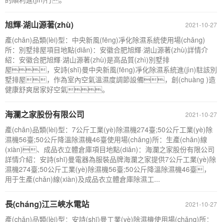
旭輝·湖山源著(zhù)
2021-10-27
產(chǎn)品類(lèi)型：中央新風(fēng)凈化除濕系統使用場(chǎng)
所：別墅排屋項目地點(diǎn)：安徽合肥旭輝·湖山源著(zhù)詳情介
紹：安徽合肥旭輝·湖山源著(zhù)是高品質(zhì)別墅排
屋，安詩(shī)曼中央新風(fēng)凈化除濕系統進(jìn)駐該別
墅排屋，作為室內空氣溫濕度調節設備，創(chuàng )造
健康舒爽居家好空氣。
海瀾之家股份有限公司
2021-10-27
產(chǎn)品類(lèi)型：7公斤工業(yè)除濕機274臺;50公斤工業(yè)除
濕機56臺;50公斤降溫除濕機46臺使用場(chǎng)所：生產(chǎn)線
(xiàn)、成品衣立體倉庫項目地點(diǎn)：海瀾之家股份有限公司
詳情介紹：安詩(shī)曼電器為服裝品牌海瀾之家提供7公斤工業(yè)除
濕機274臺;50公斤工業(yè)除濕機56臺;50公斤降溫除濕機46臺，
用于生產(chǎn)線(xiàn)及成品衣立體倉庫除濕工...
長(cháng)江三峽水電站
2021-10-27
產(chǎn)品類(lèi)型：安詩(shī)曼工業(yè)除濕機使用場(chǎng)所：