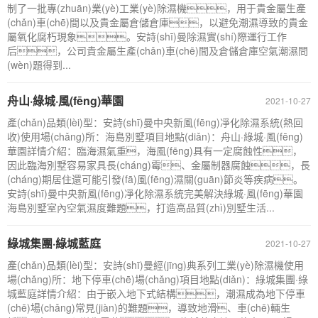
制了一批專(zhuān)業(yè)工業(yè)除濕機，用于貴金屬生產
(chǎn)車(chē)間以及貴金屬倉儲倉庫，以避免潮濕導致的貴金
屬氧化腐朽現象。安詩(shī)曼除濕實(shí)際運行工作
后，公司貴金屬生產(chǎn)車(chē)間及倉儲倉庫空氣潮濕問
(wèn)題得到...
舟山·綠城·風(fēng)華園
2021-10-27
產(chǎn)品類(lèi)型：安詩(shī)曼中央新風(fēng)凈化除濕系統(熱回
收)使用場(chǎng)所：海島別墅項目地點(diǎn)：舟山·綠城·風(fēng)
華園詳情介紹：臨海濕氣重，海風(fēng)具有一定腐蝕性，
因此臨海別墅容易家具長(cháng)霉、金屬制器腐蝕，長
(cháng)期居住還可能引發(fā)風(fēng)濕關(guān)節炎等疾病。
安詩(shī)曼中央新風(fēng)凈化除濕系統完美解決綠城·風(fēng)華園
海島別墅室內空氣濕度難題，打造高品質(zhì)別墅生活...
綠城集團·綠城藍庭
2021-10-27
產(chǎn)品類(lèi)型：安詩(shī)曼經(jīng)典系列工業(yè)除濕機使用
場(chǎng)所：地下停車(chē)場(chǎng)項目地點(diǎn)：綠城集團·綠
城藍庭詳情介紹：由于嵌入地下式結構，潮濕成為地下停車
(chē)場(chǎng)常見(jiàn)的難題，導致地滑、車(chē)輛生