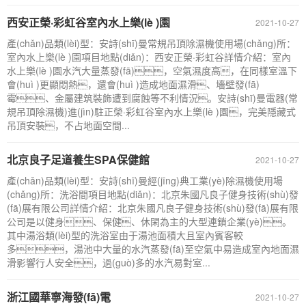
西安正榮·彩虹谷室內水上樂(lè )園
2021-10-27
產(chǎn)品類(lèi)型：安詩(shī)曼常規吊頂除濕機使用場(chǎng)所：
室內水上樂(lè )園項目地點(diǎn)：西安正榮·彩虹谷詳情介紹：室內
水上樂(lè )園水汽大量蒸發(fā)，空氣濕度高，在同樣室溫下
會(huì )更顯悶熱，還會(huì )造成地面濕滑、墻壁發(fā)
霉、金屬建筑裝飾遭到腐蝕等不利情況。安詩(shī)曼電器(常
規吊頂除濕機)進(jìn)駐正榮·彩虹谷室內水上樂(lè )園，完美隱藏式
吊頂安裝，不占地面空間...
北京良子足道養生SPA保健館
2021-10-27
產(chǎn)品類(lèi)型：安詩(shī)曼經(jīng)典工業(yè)除濕機使用場
(chǎng)所：洗浴間項目地點(diǎn)：北京朱國凡良子健身技術(shù)發
(fā)展有限公司詳情介紹：北京朱國凡良子健身技術(shù)發(fā)展有限
公司是以健身、保健、休閑為主的大型連鎖企業(yè)。
其中湯浴類(lèi)型的洗浴室由于湯池面積大且室內賓客較
多，湯池中大量的水汽蒸發(fā)至空氣中易造成室內地面濕
滑影響行人安全，過(guò)多的水汽易對室...
浙江國華寧海發(fā)電
2021-10-27