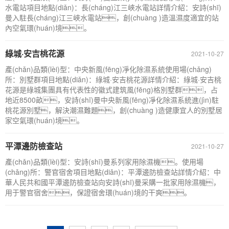
水電站項目地點(diǎn)：長(cháng)江三峽水電站詳情介紹：安詩(shī)
曼入駐長(cháng)江三峽水電站，創(chuàng )造溫濕度適宜的站
內空氣環(huán)境。
綠城·安吉桃花源
2021-10-27
產(chǎn)品類(lèi)型：中央新風(fēng)凈化除濕系統使用場(chǎng)
所：別墅群項目地點(diǎn)：綠城·安吉桃花源詳情介紹：綠城·安吉桃
花源是綠城集團具有代表性的徽式建筑風(fēng)格別墅群，占
地近8500畝，安詩(shī)曼中央新風(fēng)凈化除濕系統進(jìn)駐
桃花源別墅，解決潮濕難題，創(chuàng )造健康宜人的別墅居
家空氣環(huán)境。
平潭邊防檢查站
2021-10-27
產(chǎn)品類(lèi)型：安詩(shī)曼系列家用除濕機。使用場
(chǎng)所：警官宿舍項目地點(diǎn)：平潭邊防檢查站詳情介紹：中
華人民共和國平潭邊防檢查站向安詩(shī)曼采購一批家用除濕機，
用于警官宿舍，保證宿舍環(huán)境的干爽。