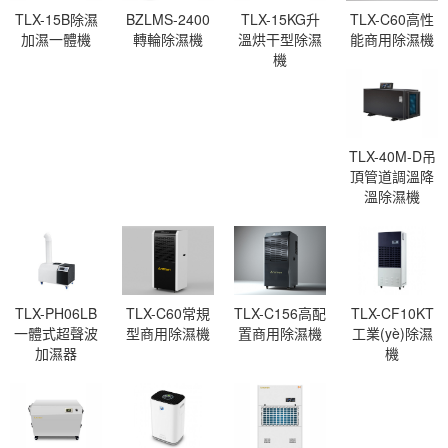
TLX-15B除濕
BZLMS-2400
TLX-15KG升
TLX-C60高性
加濕一體機
轉輪除濕機
溫烘干型除濕
能商用除濕機
機
TLX-40M-D吊
頂管道調溫降
溫除濕機
TLX-PH06LB
TLX-C60常規
TLX-C156高配
TLX-CF10KT
一體式超聲波
型商用除濕機
置商用除濕機
工業(yè)除濕
加濕器
機