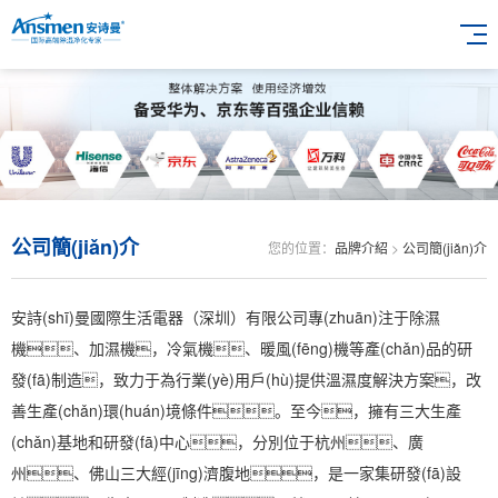
公司簡(jiǎn)介
您的位置：
品牌介紹
>
公司簡(jiǎn)介
安詩(shī)曼
國際生活
電器
（深圳）有限公司專(zhuān)注于
除濕
機
、
加濕機
，冷氣機、暖風(fēng)機等產(chǎn)品的研
發(fā)制造，致力于為行業(yè)用戶(hù)提供溫
濕度
解決方案，改
善生產(chǎn)環(huán)境條件。至今，擁有三大生產
(chǎn)基地和研發(fā)中心，分別位于杭州、廣
州、佛山三大經(jīng)濟腹地，是一家集研發(fā)設