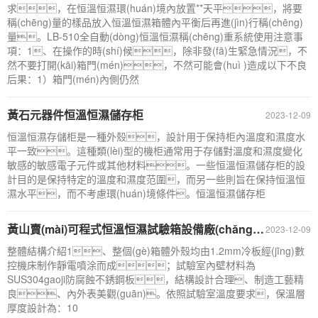
求，在恒溫恒濕環(huán)境內放置**天平，將要
稱(chēng)量的樣品放入恒溫恒濕箱體內平衡后再進(jìn)行稱(chēng)
量。LB-510全自動(dòng)恒溫恒濕稱(chēng)重系統使用注意事
項：1、在操作的時(shí)候，除非發(fā)生緊急情況，不
然不要打開(kāi)箱門(mén)，不然可能會(huì )造成以下不良
后果：1）箱門(mén)內側仍然
黃石元器件恒溫恒濕儲存柜
2023-12-09
恒溫恒濕存儲柜是一種外殼，設計用于保持柜內溫度和濕度水
平一致。這種類(lèi)型的機柜通常用于存儲對溫度和濕度變化
敏感的敏感電子元件或其他材料。一些恒溫恒濕儲存柜的設
計目的是保持特定的溫度和濕度范圍，而另一些則旨在保持恒溫恒
濕水平，而不考慮環(huán)境條件。恒溫恒濕儲存柜
黃山賣(mài)可程式恒溫恒濕試驗箱設備廠(chǎng)家 安徽供應廠(chǎng)商
2023-12-09
整體結構介紹1、整個(gè)箱體外殼均由1.2mm冷板經(jīng)數
控機床制作靜電噴涂而成；試驗室內壁材料為
SUS304gaoji防腐蝕不銹鋼板，結構設計合理、制造工藝精
良、內外表美觀(guān)。依照試驗室溫度要求，保溫層
厚度設計為：10