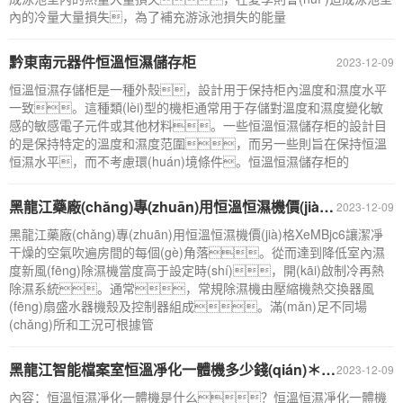
內的冷量大量損失，為了補充游泳池損失的能量
黔東南元器件恒溫恒濕儲存柜
2023-12-09
恒溫恒濕存儲柜是一種外殼，設計用于保持柜內溫度和濕度水平
一致。這種類(lèi)型的機柜通常用于存儲對溫度和濕度變化敏
感的敏感電子元件或其他材料。一些恒溫恒濕儲存柜的設計目
的是保持特定的溫度和濕度范圍，而另一些則旨在保持恒溫
恒濕水平，而不考慮環(huán)境條件。恒溫恒濕儲存柜的
黑龍江藥廠(chǎng)專(zhuān)用恒溫恒濕機價(jià)格
2023-12-09
黑龍江藥廠(chǎng)專(zhuān)用恒溫恒濕機價(jià)格XeMBjc6讓潔凈
干燥的空氣吹遍房間的每個(gè)角落。從而達到降低室內濕
度新風(fēng)除濕機當度高于設定時(shí)，開(kāi)啟制冷再熱
除濕系統。通常，常規除濕機由壓縮機熱交換器風
(fēng)扇盛水器機殼及控制器組成。滿(mǎn)足不同場
(chǎng)所和工況可根據管
黑龍江智能檔案室恒溫凈化一體機多少錢(qián)＊「多圖」
2023-12-09
內容：恒溫恒濕凈化一體機是什么？恒溫恒濕凈化一體機