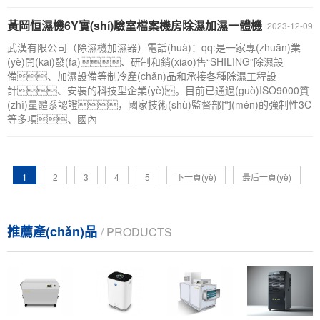
黃岡恒濕機6Y實(shí)驗室檔案機房除濕加濕一體機
2023-12-09
武漢有限公司（除濕機加濕器）電話(huà)：qq:是一家專(zhuān)業
(yè)開(kāi)發(fā)、研制和銷(xiāo)售“SHILING”除濕設
備、加濕設備等制冷產(chǎn)品和承接各種除濕工程設
計、安裝的科技型企業(yè)。目前已通過(guò)ISO9000質
(zhì)量體系認證，國家技術(shù)監督部門(mén)的強制性3C
等多項、國內
1
2
3
4
5
下一頁(yè)
最后一頁(yè)
推薦產(chǎn)品
/ PRODUCTS