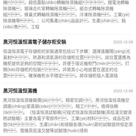
機，超低露點(diǎn)轉輪除濕機組，鋰電池轉輪
除濕機，玻璃合片室轉輪除濕機，組合式轉輪除濕機
組，蜂巢式轉輪除濕機，冷凍除濕機，工業(yè)
除濕機等。：公司集產(chǎn)品設計、生產(chǎn)、銷
(xiāo)售、工程
黑河恒溫恒濕電子儲存柜安裝
2023-12-09
恒溫恒濕電子存儲柜的安裝通常包括以下步驟：選擇遠離陽(yáng)光
直射、熱源和濕氣源的存儲柜位置。該位置還應為
機柜提供足夠的空間，并便于接近機柜門(mén)。打
開(kāi)存儲柜的包裝，并將其小心地放置在選定的位
置。確保機柜水平穩定。將存儲柜插入電源插
黑河恒溫恒濕機
2023-12-09
黑河恒溫恒濕機報價(jià)，精密空調，黑河恒溫恒濕機空
調廠(chǎng)家直銷(xiāo)，精工，值得信賴
(lài)。（恒溫恒濕試驗箱|可程式恒溫恒濕試驗機|高低溫交變濕
熱試驗箱）主要為電子零部件、工業(yè)材料、成品在研
發(fā)、生產(chǎn)和檢驗各環(huán)節的試驗提供恒定濕
熱、復雜高低溫交變等試驗環(huán)境和