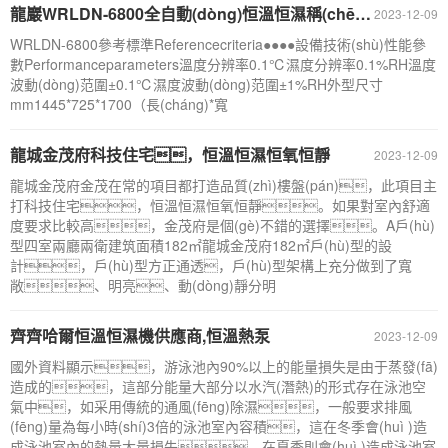
龍巖WRLDN-6800全自動(dòng)恒溫恒濕稱(chēng)重系統
2023-12-09
WRLDN-6800參考標準Referencecriteria●●●●設備技術(shù)性能參
數Performanceparameters溫度分辨率0.1℃濕度分辨率0.1%RH溫度
波動(dòng)范圍±0.1℃濕度波動(dòng)范圍±1%RH外型尺寸
mm1445*725*1700（長(cháng)*寬
龍城金茂府科技住宅，恒溫恒濕恒氧恒靜
2023-12-09
龍城金茂府金茂在常的項目都打造品質(zhì)樓盤(pán)，此項目主
打科技住宅，恒溫恒濕恒氧恒靜。如果對室內舒適
度要求比較高，金茂府是個(gè)不錯的選擇。A戶(hù)
型四室兩廳兩衛建筑面積182㎡龍城金茂府182㎡戶(hù)型的設
計，戶(hù)型方正通透，戶(hù)型架構上充分做到了寬
敞、明亮、動(dòng)靜分明
齊齊哈爾恒溫恒濕機供應商,恒溫熱泵
2023-12-09
國外資料顯示，游泳池內90%以上的能量損失是由于蒸發(fā)
造成的，這部分能量大部分以水汽(潛熱)的形式存在泳池空
氣中，如采用傳統的通風(fēng)除濕，一般要求排風
(fēng)量為每小時(shí)3倍的泳池室內容積，這在冬季會(huì )造
成泳池室內的熱量大量損失，在夏季則會(huì )造成泳池室