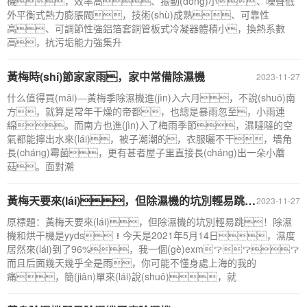
機，效率高、振動(dòng)小、噪聲低
外平衡式熱力膨脹閥，技術(shù)成熟、可靠性
高、可調節性強鋁箔套銅管板式冷凝器體積小，換熱系數
高，抗污垢能力強集升
黃梅時(shí)節家家雨，家中常備除濕機
2023-11-27
什么值得買(mǎi)—黃梅季除濕機進(jìn)入六月，不說(shuō)南
方，就算是常年干燥的帝都，也總是暴雨忽至，小雨連
綿。而南方也進(jìn)入了梅雨季節，濕噠噠的空
氣都能擰出水來(lái)，被子潮潮的，衣服曬不干，墻角
長(cháng)霉菌，更有甚者屋子里直接長(cháng)出一朵小蘑
菇。面對潮
黃梅天要來(lái)，但除濕機的坑別輕易跳！
2023-11-27
原標題：黃梅天要來(lái)，但除濕機的坑別輕易跳！除濕
機和烘干機是yyds！今天是2021年5月14日，濕度
居然來(lái)到了96%，我一個(gè)exm？？？
而且后面幾天幾乎全是雨，你可能不懂身處上海的我的
痛，簡(jiǎn)單來(lái)說(shuō)，就