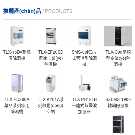
推薦產(chǎn)品
/ PRODUCTS
TLX-15DX耐低
TLX-EF20SD
SMS-08KG立
TLX-C90常規
溫除濕機
極速工業(yè)
式管道型除濕
型商業(yè)除
除濕機
機
濕機
TLX-PD260A
TLX-KY01A系
TLX-PH18LB
BZLMS-1900
尊品系列家用
列移動(dòng)
一體式超聲波
轉輪除濕機
除濕機
空調
加濕器