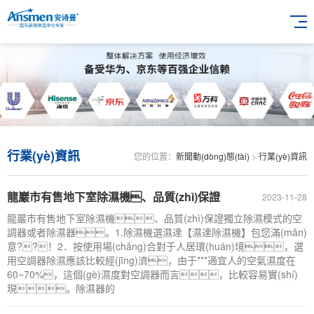
行業(yè)資訊
您的位置：
新聞動(dòng)態(tài)
>
行業(yè)資訊
龍巖市有售地下室除濕機、品質(zhì)保證
2023-11-28
龍巖市有售地下室除濕機、品質(zhì)保證獨立除濕模式的空
調器或者除濕器。1.除濕機選濕達【濕達除濕機】包您滿(mǎn)
意??！2．按使用場(chǎng)合對于人居環(huán)境，選
用空調器除濕應該比較經(jīng)濟，由于***適宜人的空氣濕度在
60~70%，這個(gè)濕度對空調器而言，比較容易實(shí)
現。除濕器的