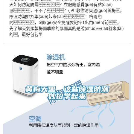
天如何防潮防霉？衣服總感覺(jué)有點(diǎn)
濕，干不了？小虹教你清爽過(guò)黃梅，
除濕防潮妙招學(xué)起來(lái)！梅雨期
間，5個(gè)安全提醒要記牢1出門(mén)前，
先了解天氣預報梅雨季節的暴雨真的是說(shuō)來(lái)就來(lái)
的，最好包包里