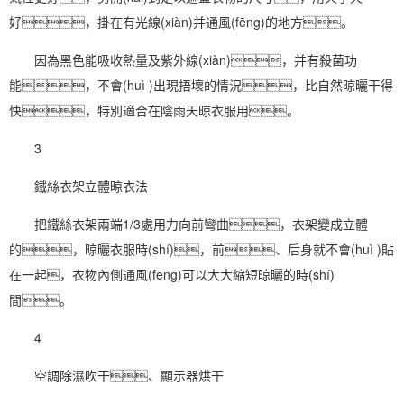
好，掛在有光線(xiàn)并通風(fēng)的地方。
因為黑色能吸收熱量及紫外線(xiàn)，并有殺菌功
能，不會(huì )出現捂壞的情況，比自然晾曬干得
快，特別適合在陰雨天晾衣服用。
3
鐵絲衣架立體晾衣法
把鐵絲衣架兩端1/3處用力向前彎曲，衣架變成立體
的，晾曬衣服時(shí)，前、后身就不會(huì )貼
在一起，衣物內側通風(fēng)可以大大縮短晾曬的時(shí)
間。
4
空調除濕吹干、顯示器烘干