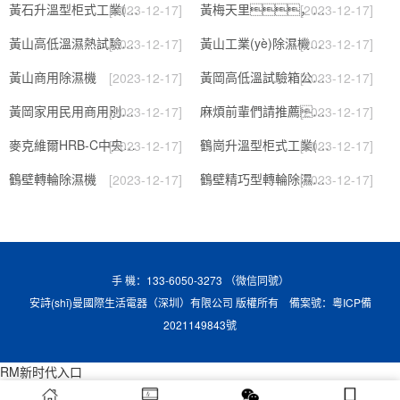
黃石升溫型柜式工業(yè)除濕機
黃梅天里，這些除濕防潮妙招學(xué)起來(lái)
[2023-12-17]
[2023-12-17]
黃山高低溫濕熱試驗箱 返回列表頁(yè)
黃山工業(yè)除濕機維修，除濕機不能除濕怎么維修
[2023-12-17]
[2023-12-17]
黃山商用除濕機
黃岡高低溫試驗箱公司.近日優(yōu)評(2022已更新)(今日／對比)
[2023-12-17]
[2023-12-17]
黃岡家用民用商用別墅除濕機
麻煩前輩們請推薦！南寧商用鋰電轉輪除濕機有哪些品牌，鋰電轉輪除濕機如何選？？
[2023-12-17]
[2023-12-17]
麥克維爾HRB-C中央除濕新風(fēng)機測評：除濕+凈化，一臺就夠了
鶴崗升溫型柜式工業(yè)除濕機
[2023-12-17]
[2023-12-17]
鶴壁轉輪除濕機
鶴壁精巧型轉輪除濕機性?xún)r(jià)比高!解密(2022更新成功)(今日／點(diǎn)贊)
[2023-12-17]
[2023-12-17]
手 機：133-6050-3273 （微信同號）
安詩(shī)曼國際生活電器（深圳）有限公司 版權所有 備案號：
粵ICP備
2021149843號
RM新时代入口