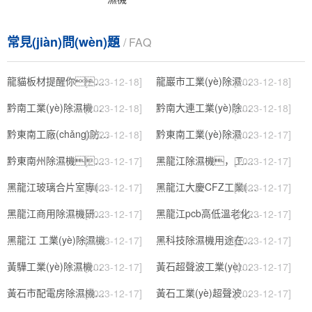
常見(jiàn)問(wèn)題
/ FAQ
龍貓板材提醒你，雨季裝修應特別注意防潮
龍巖市工業(yè)除濕機價(jià)格
[2023-12-18]
[2023-12-18]
黔南工業(yè)除濕機公司
黔南大連工業(yè)除濕機
[2023-12-18]
[2023-12-18]
黔東南工廠(chǎng)防潮除濕機，工業(yè)除濕機
黔東南工業(yè)除濕機公司
[2023-12-18]
[2023-12-17]
黔東南州除濕機，濕菱工業(yè)地下室抽濕機 庫房配電房除濕器
黑龍江除濕機，工業(yè)除濕機
[2023-12-17]
[2023-12-17]
黑龍江玻璃合片室專(zhuān)用組合型轉輪除濕機
黑龍江大慶CFZ工業(yè)除濕機濕菱除濕機品牌
[2023-12-17]
[2023-12-17]
黑龍江商用除濕機研發(fā)(回饋老顧客,2022已更新)
黑龍江pcb高低溫老化試驗箱
[2023-12-17]
[2023-12-17]
黑龍江 工業(yè)除濕機
黑科技除濕機用途在哪里，如何選購到合適的工業(yè)除濕機
[2023-12-17]
[2023-12-17]
黃驊工業(yè)除濕機】倉庫抽濕機】車(chē)間除濕器】
黃石超聲波工業(yè)加濕機，SL系列除濕機
[2023-12-17]
[2023-12-17]
黃石市配電房除濕機，工業(yè)抽濕機 恒溫恒濕非標機器
黃石工業(yè)超聲波加濕器，除濕機品牌
[2023-12-17]
[2023-12-17]