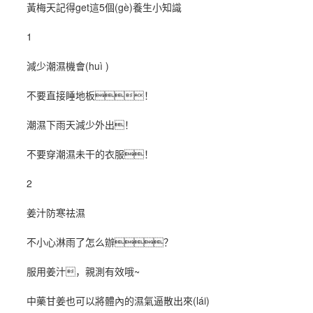
黃梅天記得get這5個(gè)養生小知識
1
減少潮濕機會(huì )
不要直接睡地板！
潮濕下雨天減少外出！
不要穿潮濕未干的衣服！
2
姜汁防寒祛濕
不小心淋雨了怎么辦？
服用姜汁，親測有效哦~
中藥甘姜也可以將體內的濕氣逼散出來(lái)