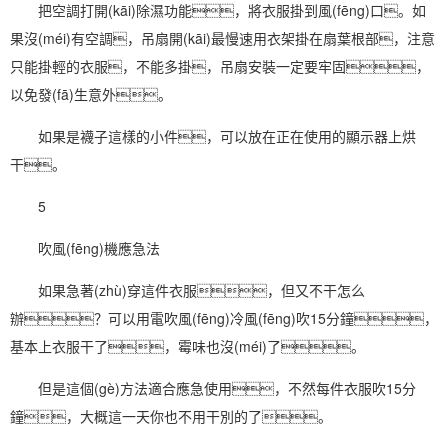
把空調打開(kāi)除濕功能，將衣服掛到風(fēng)口。如
果沒(méi)有空調，吊扇開(kāi)最慢速用衣架掛在扇葉根部，注意
只能掛輕的衣服，不能多掛，吊扇安裝一定要牢固，
以免發(fā)生意外。
如果是襪子這樣的小件，可以放在正在使用的顯示器上烘
干。
5
吹風(fēng)機應急法
如果急著(zhù)穿這件衣服，但又不干怎么
辦？可以用電吹風(fēng)冷風(fēng)吹15分鐘，
基本上衣服干了，霉味也沒(méi)了。
但是這個(gè)方法適合應急使用，不然每件衣服吹15分
鐘，大概這一天你也不用干別的了。