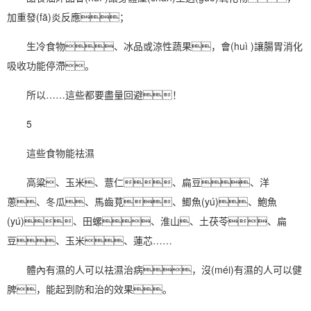
加重發(fā)炎反應；
生冷食物、冰品或涼性蔬果，會(huì )讓腸胃消化
吸收功能停滯。
所以……這些都要盡量回避！
5
這些食物能祛濕
高粱、玉米、薏仁、扁豆、洋
蔥、冬瓜、馬齒莧、鯽魚(yú)、鮑魚
(yú)、田螺、淮山、土茯苓、扁
豆、玉米、蓮芯……
體內有濕的人可以祛濕治病，沒(méi)有濕的人可以健
脾，能起到防和治的效果。