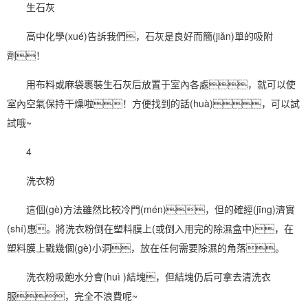
生石灰
高中化學(xué)告訴我們，石灰是良好而簡(jiǎn)單的吸附
劑！
用布料或麻袋裹裝生石灰后放置于室內各處，就可以使
室內空氣保持干燥啦！方便找到的話(huà)，可以試
試哦~
4
洗衣粉
這個(gè)方法雖然比較冷門(mén)，但的確經(jīng)濟實
(shí)惠。將洗衣粉倒在塑料膜上(或倒入用完的除濕盒中)，在
塑料膜上戳幾個(gè)小洞，放在任何需要除濕的角落。
洗衣粉吸飽水分會(huì )結塊，但結塊仍后可拿去清洗衣
服，完全不浪費呢~