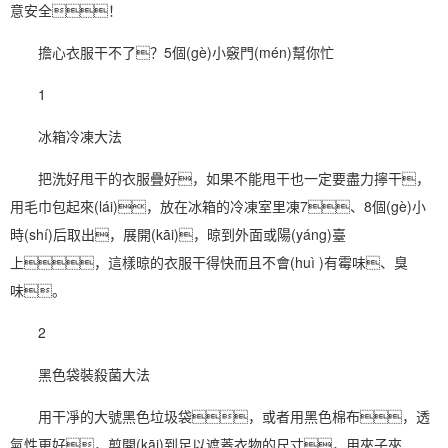
意安全！
擔心衣服干不了？5個(gè)小竅門(mén)幫你忙
1
冰箱冷凍大法
把洗好甩干的衣服疊好，如果不能甩干也一定要盡力擰干，
用毛巾包起來(lái)，放在冰箱的冷凍室里凍7、8個(gè)小
時(shí)后取出，展開(kāi)，晾到外面或陽(yáng)臺
上，這樣晾的衣服干得快而且不會(huì )有霉味、臭
味。
2
黑色袋裝殺菌大法
用干凈的大號黑色垃圾袋，或者用黑色棉布，透
氣性更好，剪開(kāi)到足以遮蓋衣物的尺寸，用夾子夾