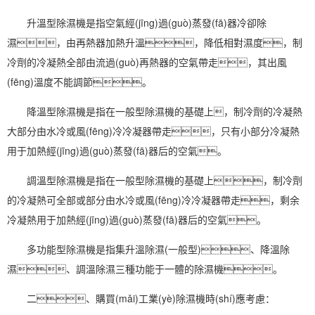
升溫型除濕機
是指空氣經(jīng)過(guò)蒸發(fā)器冷卻除
濕，由再熱器加熱升溫，降低
相對濕度
，制
冷劑的冷凝熱全部由流過(guò)再熱器的空氣帶走，其出風
(fēng)溫度不能調節。
降溫型除濕機是指在一般型除濕機的基礎上，制冷劑的冷凝熱
大部分由水冷或風(fēng)冷冷凝器帶走，只有小部分冷凝熱
用于加熱經(jīng)過(guò)蒸發(fā)器后的空氣。
調溫型除濕機
是指在一般型除濕機的基礎上，制冷劑
的冷凝熱可全部或部分由水冷或風(fēng)冷冷凝器帶走，剩余
冷凝熱用于加熱經(jīng)過(guò)蒸發(fā)器后的空氣。
多
功能型除濕機
是指集
升溫除濕
(一般型)、降溫除
濕、
調溫除濕
三種功能于一體的除濕機。
二、購買(mǎi)
工業(yè)除濕
機時(shí)應考慮：