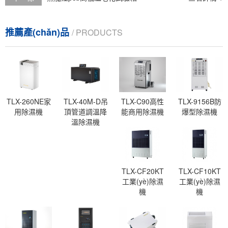
推薦產(chǎn)品
/ PRODUCTS
TLX-260NE家
TLX-40M-D吊
TLX-C90高性
TLX-9156B防
用除濕機
頂管道調溫降
能商用除濕機
爆型除濕機
溫除濕機
TLX-CF20KT
TLX-CF10KT
工業(yè)除濕
工業(yè)除濕
機
機